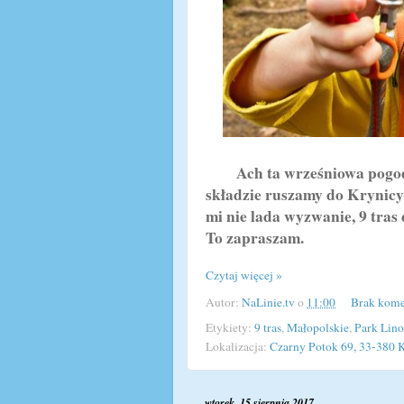
Ach ta wrześniowa pogoda, 
składzie ruszamy do Krynicy
mi nie lada wyzwanie, 9 tras
To zapraszam.
Czytaj więcej »
Autor:
NaLinie.tv
o
11:00
Brak kome
Etykiety:
9 tras
,
Małopolskie
,
Park Lin
Lokalizacja:
Czarny Potok 69, 33-380 K
wtorek, 15 sierpnia 2017