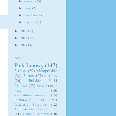
czerwca
(5)
►
maja
(3)
►
kwietnia
(1)
►
stycznia
(1)
►
2016
(33)
►
2015
(22)
►
2014
(1)
►
Labels
Park Linowy
(147)
3 trasy
(39)
Małopolskie
(34)
5 tras
(27)
4 trasy
(26)
Polskie Parki
Linowe
(25)
Śląskie
(19)
2
trasy
(16)
Zachodniopomorskie
(15)
Pomorskie
(14)
MH
Instalacje Sportowe
(12)
Mazowieckie
(12)
1 trasa
(11)
7 tras
(11)
6 tras
(10)