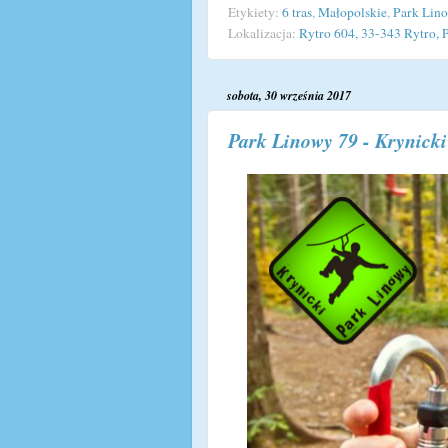
Etykiety:
6 tras
,
Małopolskie
,
Park Lin
Lokalizacja:
Rytro 604, 33-343 Rytro, 
sobota, 30 września 2017
Park Linowy 79 - Krynick