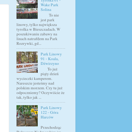
Tyrolka 01 -
Wake Park
Solina
To nie
jest park
linowy, tylko największa
tyrolka w Bieszczadach. W
poszukiwaniu zabawy na
linach natrafiłem na Park
Rozrywki, gd...
Park Linowy
91 - Koala,
Dźwirzyno
To już
piąty dzień
wycieczki kamperem.
Nareszcie jesteśmy nad
polskim morzem. Czy tu już
odpoczniemy? Oczywiście że
tak, tylko jak ...
Park Linowy
122 - Góra
Harców
Przechodząc