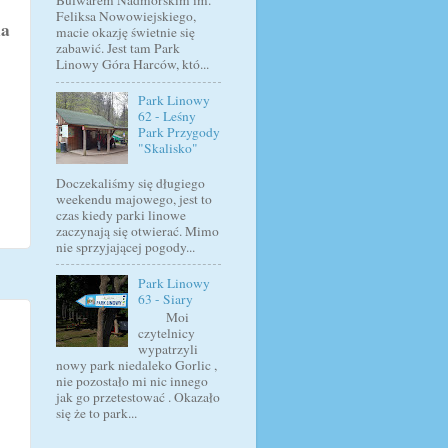
Bulwarem Nadmorskim im.
Feliksa Nowowiejskiego,
na
macie okazję świetnie się
zabawić. Jest tam Park
Linowy Góra Harców, któ...
Park Linowy
62 - Leśny
Park Przygody
"Skalisko"
Doczekaliśmy się długiego
weekendu majowego, jest to
czas kiedy parki linowe
zaczynają się otwierać. Mimo
nie sprzyjającej pogody...
Park Linowy
63 - Siary
Moi
czytelnicy
wypatrzyli
nowy park niedaleko Gorlic ,
nie pozostało mi nic innego
jak go przetestować . Okazało
się że to park...