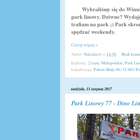
Wybraliśmy się do Winnicy
park linowy. Dziwne? Wydaje 
trafiam na park ;) Park skr
spędzać weekendy.
Czytaj więcej »
Autor:
NaLinie.tv
o
14:30
Brak kome
Etykiety:
2 trasy
,
Małopolskie
,
Park Li
Lokalizacja:
Połom Mały 60, 32-862 Po
niedziela, 13 sierpnia 2017
Park Linowy 77 - Dino Li