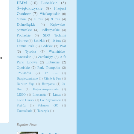
HMM
(10)
Lubelskie
(8)
Świętokrzyskie
(8)
Project
Outdoor
(7)
Wielkopolskie
(6)
Gibon
(5)
8 tras
(4)
9 tras
(4)
Dolnośląskie
(4)
Kujawsko-
pomorskie
(4)
Podkarpackie
(4)
Podlaskie
(4)
SDS Techniki
Linowe
(4)
Łódzkie
(4)
10 tras
(3)
Lemur Park
(3)
Lódzkie
(3)
Post
(3)
Tyrolka
(3)
Warmińsko-
m
mazurskie
(3)
Zamknięty
(3)
Alfa
Parki Linowe
(2)
Lubuskie
(2)
Opolskie
(2)
Park Trampolin
(2)
Trollandia
(2)
12 tras
(1)
Bezpieczeństwo
(1)
Climb & Fun
(1)
Dariusz Fuja
(1)
Hiszpania
(1)
Ju-
Huu
(1)
Kujawsko-pmorskie
(1)
LEGO
(1)
Linolandia
(1)
Litwa
(1)
Local Guides
(1)
Lot Szybowcem
(1)
Podróż
(1)
Pokemon GO
(1)
TarzanPark
(1)
Teneryfa
(1)
Popular Posts