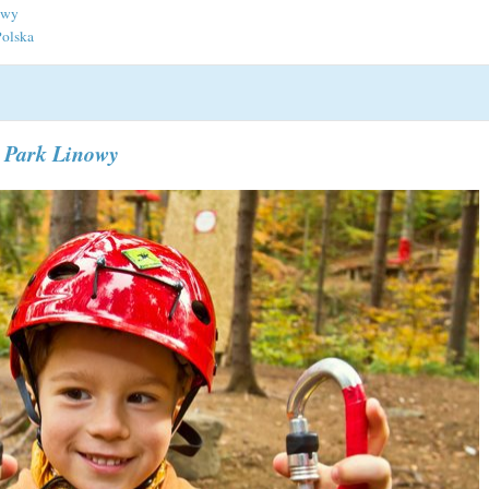
owy
Polska
i Park Linowy