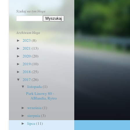
Szukaj na tym blogu
Archiwum bloga
2023
(8)
►
2021
(13)
►
2020
(20)
►
2019
(10)
►
2018
(25)
►
2017
(26)
▼
listopada
(1)
▼
Park Linowy 80 -
ABlandia, Rytro
września
(1)
►
sierpnia
(3)
►
lipca
(11)
►