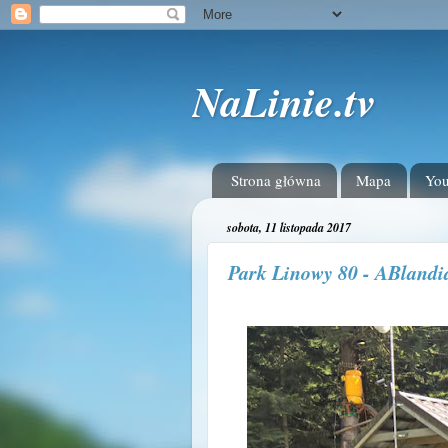
NaLinie.tv
Strona główna
Mapa
Yo
sobota, 11 listopada 2017
Park Linowy 80 - ABlandi