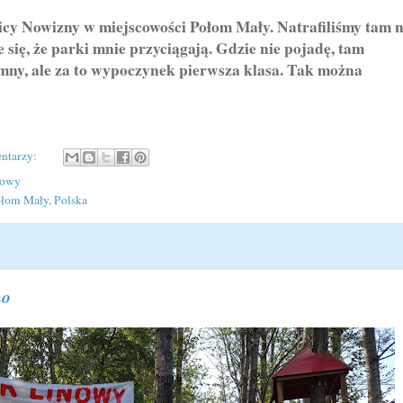
 Nowizny w miejscowości Połom Mały. Natrafiliśmy tam 
się, że parki mnie przyciągają. Gdzie nie pojadę, tam
omny, ale za to wypoczynek pierwsza klasa. Tak można
ntarzy:
nowy
łom Mały, Polska
no