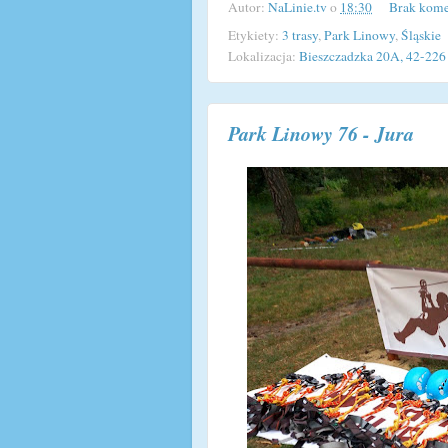
Autor:
NaLinie.tv
o
18:30
Brak kome
Etykiety:
3 trasy
,
Park Linowy
,
Śląskie
Lokalizacja:
Bieszczadzka 20A, 42-226
Park Linowy 76 - Jura