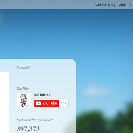
Facebook
YouTube
Łączna liczba wyświetleń
397,373