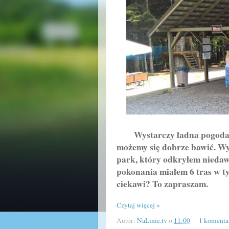
Wystarczy ładna pogoda lu
możemy się dobrze bawić. Wy
park, który odkryłem niedaw
pokonania miałem 6 tras w ty
ciekawi? To zapraszam.
Czytaj więcej »
Autor:
NaLinie.tv
o
11:00
1 komenta