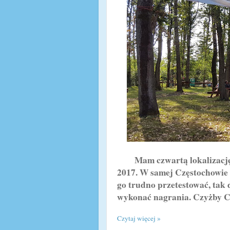
Mam czwartą lokalizację n
2017. W samej Częstochowie z
go trudno przetestować, tak
wykonać nagrania. Czyżby Cz
Czytaj więcej »