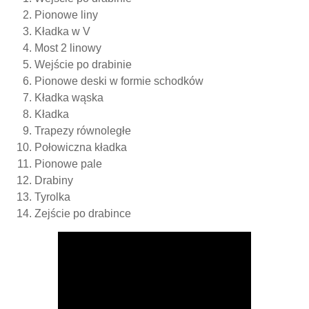
Pionowe liny
Kładka w V
Most 2 linowy
Wejście po drabinie
Pionowe deski w formie schodków
Kładka wąska
Kładka
Trapezy równoległe
Połowiczna kładka
Pionowe pale
Drabiny
Tyrolka
Zejście po drabince