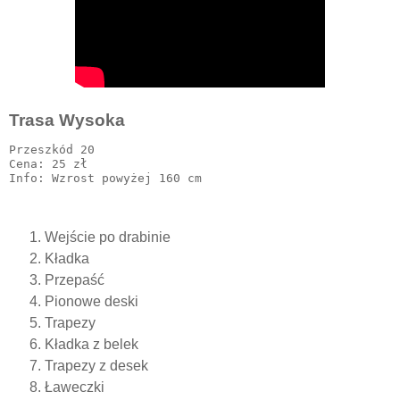
Trasa Wysoka
Przeszkód 20

Cena: 25 zł

Wejście po drabinie
Kładka
Przepaść
Pionowe deski
Trapezy
Kładka z belek
Trapezy z desek
Ławeczki