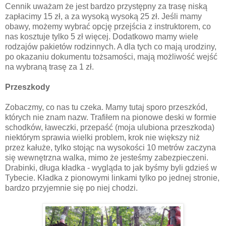
Cennik uważam że jest bardzo przystępny za trasę niską
zapłacimy 15 zł, a za wysoką wysoką 25 zł. Jeśli mamy
obawy, możemy wybrać opcję przejścia z instruktorem, co
nas kosztuje tylko 5 zł więcej. Dodatkowo mamy wiele
rodzajów pakietów rodzinnych. A dla tych co mają urodziny,
po okazaniu dokumentu tożsamości, mają możliwość wejść
na wybraną trasę za 1 zł.
Przeszkody
Zobaczmy, co nas tu czeka. Mamy tutaj sporo przeszkód,
których nie znam nazw. Trafiłem na pionowe deski w formie
schodków, ławeczki, przepaść (moja ulubiona przeszkoda)
niektórym sprawia wielki problem, krok nie większy niż
przez kałuże, tylko stojąc na wysokości 10 metrów zaczyna
się wewnętrzna walka, mimo że jesteśmy zabezpieczeni.
Drabinki, długa kładka - wygląda to jak byśmy byli gdzieś w
Tybecie. Kładka z pionowymi linkami tylko po jednej stronie,
bardzo przyjemnie się po niej chodzi.