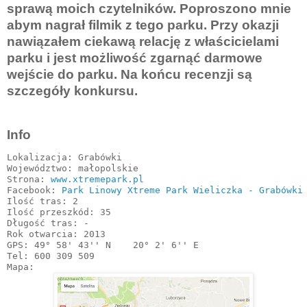
sprawą moich czytelników. Poproszono mnie
abym nagrał filmik z tego parku. Przy okazji
nawiązałem ciekawą relację z właścicielami
parku i jest możliwość zgarnąć darmowe
wejście do parku. Na końcu recenzji są
szczegóły konkursu.
Info
Lokalizacja: Grabówki

Województwo: małopolskie

Strona: 
www.xtremepark.pl
Facebook: 
Park Linowy Xtreme Park Wieliczka - Grabówki
Ilość tras: 2

Ilość przeszkód: 35

Długość tras: -

Rok otwarcia: 2013

GPS: 49° 58' 43'' N    20° 2' 6'' E

Tel: 600 309 509
