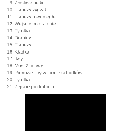
Złośliwe belki
Trapezy zygzak
Trapezy równoległe
Wejście po drabinie
Tyrolka
Drabiny
Trapezy
Kładka
Iksy
Most 2 linowy
Pionowe liny w formie schodków
Tyrolka
Zejście po drabince