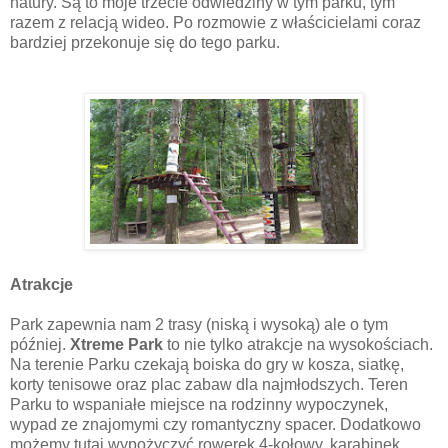
natury. Są to moje trzecie odwiedziny w tym parku, tym
razem z relacją wideo. Po rozmowie z właścicielami coraz
bardziej przekonuje się do tego parku.
Atrakcje
Park zapewnia nam 2 trasy (niską i wysoką) ale o tym
później.
Xtreme Park
to nie tylko atrakcje na wysokościach.
Na terenie Parku czekają boiska do gry w kosza, siatkę,
korty tenisowe oraz plac zabaw dla najmłodszych. Teren
Parku to wspaniałe miejsce na rodzinny wypoczynek,
wypad ze znajomymi czy romantyczny spacer. Dodatkowo
możemy tutaj wypożyczyć rowerek 4-kołowy, karabinek