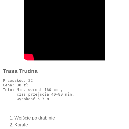
Trasa Trudna
Przeszkód: 22

Cena: 30 zł 

Info: Min. wzrost 160 cm ,

      czas przejścia 40-80 min,

Wejście po drabinie
Korale