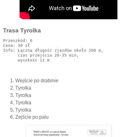
Trasa Tyrolka
Przeszkód: 6

Cena: 30 zł 

Info: Łączna długość zjazdów około 200 m,

      czas przejścia 20-35 min,

Wejście po drabinie
Tyrolka
Tyrolka
Tyrolka
Tyrolka
Zejście po palu