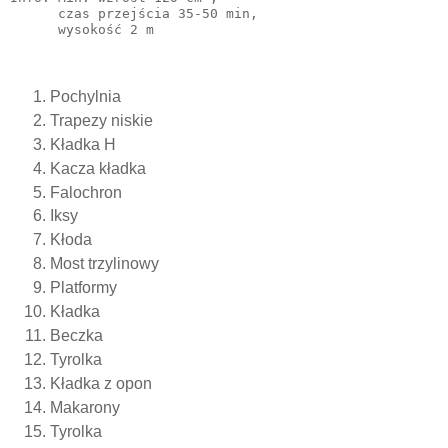
      czas przejścia 35-50 min,

Pochylnia
Trapezy niskie
Kładka H
Kacza kładka
Falochron
Iksy
Kłoda
Most trzylinowy
Platformy
Kładka
Beczka
Tyrolka
Kładka z opon
Makarony
Tyrolka