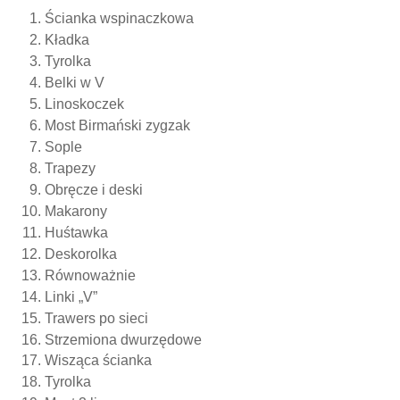
Ścianka wspinaczkowa
Kładka
Tyrolka
Belki w V
Linoskoczek
Most Birmański zygzak
Sople
Trapezy
Obręcze i deski
Makarony
Huśtawka
Deskorolka
Równoważnie
Linki „V”
Trawers po sieci
Strzemiona dwurzędowe
Wisząca ścianka
Tyrolka