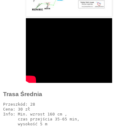
Trasa Średnia
Przeszkód: 28

Cena: 30 zł 

Info: Min. wzrost 160 cm ,

      czas przejścia 35-65 min,
