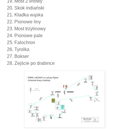
Most 2 linowy
Skok indiański
Kładka wąska
Pionowe liny
Most trzylinowy
Pionowe pale
Falochron
Tyrolka
Bokser
Zejście po drabince