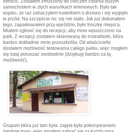
obrócić. Zostałem zmuszony do ćwiczeń cofania dużym
samochodem w złych warunkach terenowych. Było tak
wąsko, że raz zahaczyłem lusterkiem o drzewo i się wygięło
w przód. Na szczęście nic się nie stało. Jak już dokonałem
tego, zaparkowałem przy wjeździe, było troszkę miejsca.
Miałem zgłosić się do recepcji, aby mnie wpuszczono na
park. Z recepcji zostałem skierowany do instruktorki, która
bardzo dokładnie mnie przeszkoliła. Od właścicielki
dostałem możliwość testowania całego parku, więc mogłem
się tutaj poruszać swobodnie (dziękuję bardzo za tą
możliwość).
Grupam która już tam była, zajęta była pokonywaniem
średniej trasy, więc mogłem zabrać się za każdą inną.