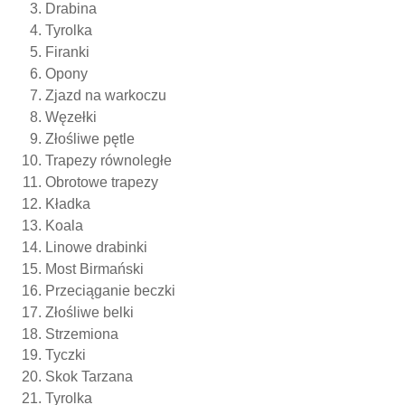
Drabina
Tyrolka
Firanki
Opony
Zjazd na warkoczu
Węzełki
Złośliwe pętle
Trapezy równoległe
Obrotowe trapezy
Kładka
Koala
Linowe drabinki
Most Birmański
Przeciąganie beczki
Złośliwe belki
Strzemiona
Tyczki
Skok Tarzana
Tyrolka