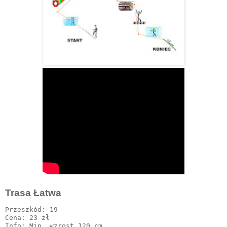
Trasa Łatwa
Przeszkód: 19

Cena: 23 zł 

Info: Min. wzrost 120 cm ,
