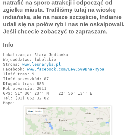
natrafić na sporo atrakcji i odpocząć od
zgiełku miasta. Trafiliśmy tutaj na wioskę
indiańską, ale na nasze szczęście, Indianie
udali się na połów ryb i nas nie oskalpowali.
Jeśli chcecie zobaczyć to zapraszam.
Info
Lokalizacja: Stara Jedlanka

Województwo: lubelskie

Strona: 
www.lesnaryba.pl
Facebook: 
www.facebook.com/Le%C5%9Bna-Ryba
Ilość tras: 5

Ilość przeszkód: 87

Długość tras: 885

Rok otwarcia: 2011

GPS: 51° 30' 23'' N    22° 56' 13'' E

Tel: (81) 852 32 02
