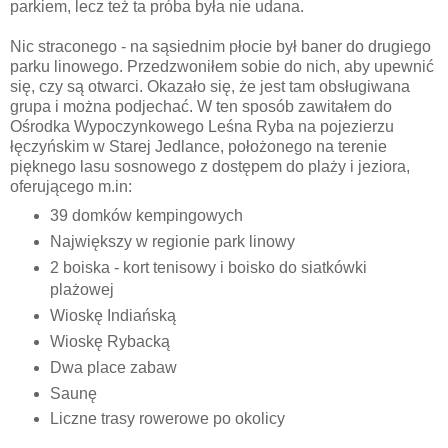
parkiem, lecz też ta próba była nie udana.
Nic straconego - na sąsiednim płocie był baner do drugiego
parku linowego. Przedzwoniłem sobie do nich, aby upewnić
się, czy są otwarci. Okazało się, że jest tam obsługiwana
grupa i można podjechać. W ten sposób zawitałem do
Ośrodka Wypoczynkowego Leśna Ryba na pojezierzu
łęczyńskim w Starej Jedlance, położonego na terenie
pięknego lasu sosnowego z dostępem do plaży i jeziora,
oferującego m.in:
39 domków kempingowych
Największy w regionie park linowy
2 boiska - kort tenisowy i boisko do siatkówki
plażowej
Wioskę Indiańską
Wioskę Rybacką
Dwa place zabaw
Saunę
Liczne trasy rowerowe po okolicy