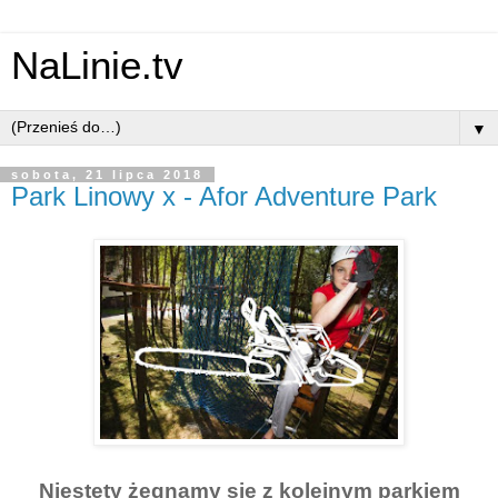
NaLinie.tv
▼
sobota, 21 lipca 2018
Park Linowy x - Afor Adventure Park
Niestety żegnamy się z kolejnym parkiem