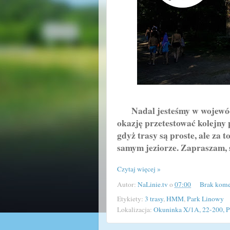
Nadal jesteśmy w województ
okazję przetestować kolejny
gdyż trasy są proste, ale za 
samym jeziorze. Zapraszam, 
Czytaj więcej »
Autor:
NaLinie.tv
o
07:00
Brak kome
Etykiety:
3 trasy
,
HMM
,
Park Linowy
Lokalizacja:
Okuninka X/1A, 22-200, P