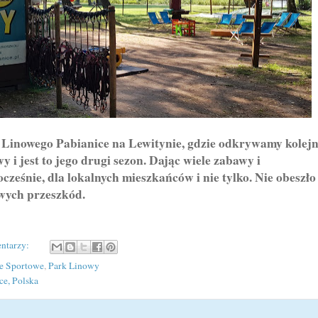
inowego Pabianice na Lewitynie, gdzie odkrywamy kolej
y i jest to jego drugi sezon. Dając wiele zabawy i
ześnie, dla lokalnych mieszkańców i nie tylko. Nie obeszło
owych przeszkód.
ntarzy:
je Sportowe
,
Park Linowy
ce, Polska