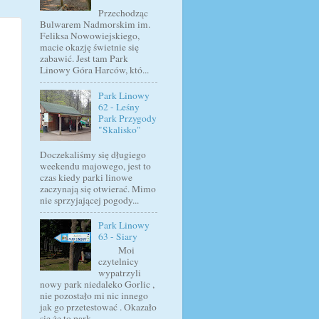
Przechodząc
Bulwarem Nadmorskim im.
Feliksa Nowowiejskiego,
macie okazję świetnie się
zabawić. Jest tam Park
Linowy Góra Harców, któ...
Park Linowy
62 - Leśny
Park Przygody
"Skalisko"
Doczekaliśmy się długiego
weekendu majowego, jest to
czas kiedy parki linowe
zaczynają się otwierać. Mimo
nie sprzyjającej pogody...
Park Linowy
63 - Siary
Moi
czytelnicy
wypatrzyli
nowy park niedaleko Gorlic ,
nie pozostało mi nic innego
jak go przetestować . Okazało
się że to park...