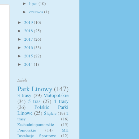
lipca
(10)
►
czerwca
(1)
►
2019
(10)
►
2018
(25)
►
2017
(26)
►
2016
(33)
►
2015
(22)
►
2014
(1)
►
Labels
Park Linowy
(147)
3 trasy
(39)
Małopolskie
(34)
5 tras
(27)
4 trasy
(26)
Polskie Parki
Linowe
(25)
Śląskie
(19)
2
trasy
(16)
Zachodniopomorskie
(15)
Pomorskie
(14)
MH
Instalacje Sportowe
(12)