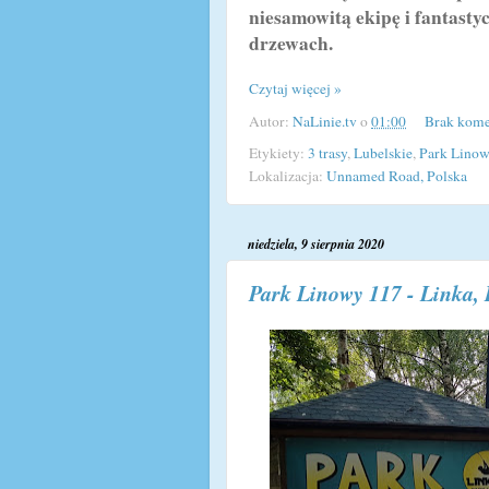
niesamowitą ekipę i fantast
drzewach.
Czytaj więcej »
Autor:
NaLinie.tv
o
01:00
Brak kome
Etykiety:
3 trasy
,
Lubelskie
,
Park Lino
Lokalizacja:
Unnamed Road, Polska
niedziela, 9 sierpnia 2020
Park Linowy 117 - Linka, 