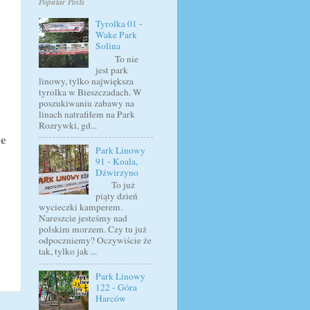
Popular Posts
Tyrolka 01 -
Wake Park
Solina
To nie
jest park
linowy, tylko największa
tyrolka w Bieszczadach. W
poszukiwaniu zabawy na
linach natrafiłem na Park
Rozrywki, gd...
ne
Park Linowy
91 - Koala,
Dźwirzyno
To już
piąty dzień
wycieczki kamperem.
Nareszcie jesteśmy nad
polskim morzem. Czy tu już
odpoczniemy? Oczywiście że
tak, tylko jak ...
Park Linowy
122 - Góra
Harców