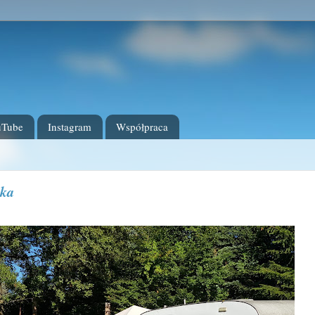
uTube
Instagram
Współpraca
nka