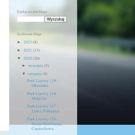
Szukaj na tym blogu
Archiwum bloga
2023
(8)
►
2021
(13)
►
2020
(20)
▼
y
września
(5)
►
sierpnia
(4)
▼
Park Linowy 119 -
Okuninka
Park Linowy 118 -
Małpi las
Park Linowy 117 -
Linka, Pabianice
Park Linowy 116 -
Stacja Grawitacja,
Częstochowa