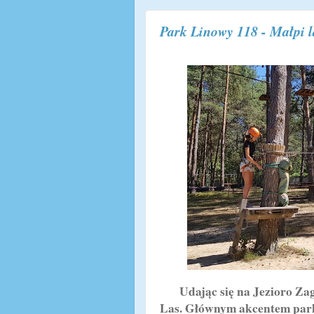
Park Linowy 118 - Małpi l
Udając się na Jezioro Zagł
Las. Głównym akcentem parku