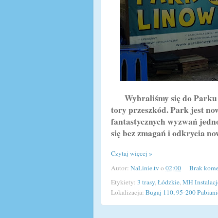
Wybraliśmy się do Parku L
tory przeszkód. Park jest now
fantastycznych wyzwań jednoc
się bez zmagań i odkrycia n
Czytaj więcej »
Autor:
NaLinie.tv
o
02:00
Brak kome
Etykiety:
3 trasy
,
Łódzkie
,
MH Instalac
Lokalizacja:
Bugaj 110, 95-200 Pabiani