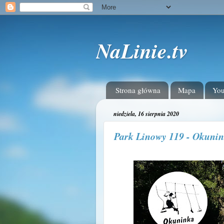
NaLinie.tv
Strona główna
Mapa
Yo
niedziela, 16 sierpnia 2020
Park Linowy 119 - Okuni