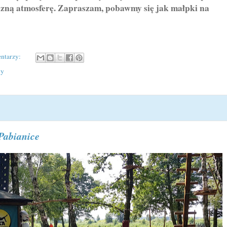
yczną atmosferę. Zapraszam, pobawmy się jak małpki na
ntarzy:
wy
Pabianice