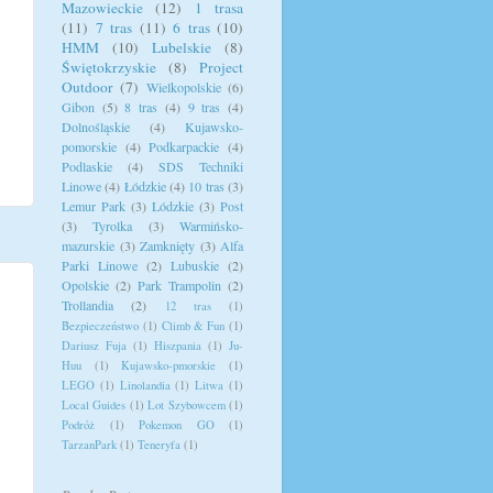
Mazowieckie
(12)
1 trasa
(11)
7 tras
(11)
6 tras
(10)
HMM
(10)
Lubelskie
(8)
Świętokrzyskie
(8)
Project
Outdoor
(7)
Wielkopolskie
(6)
Gibon
(5)
8 tras
(4)
9 tras
(4)
Dolnośląskie
(4)
Kujawsko-
pomorskie
(4)
Podkarpackie
(4)
Podlaskie
(4)
SDS Techniki
Linowe
(4)
Łódzkie
(4)
10 tras
(3)
Lemur Park
(3)
Lódzkie
(3)
Post
(3)
Tyrolka
(3)
Warmińsko-
mazurskie
(3)
Zamknięty
(3)
Alfa
Parki Linowe
(2)
Lubuskie
(2)
Opolskie
(2)
Park Trampolin
(2)
Trollandia
(2)
12 tras
(1)
Bezpieczeństwo
(1)
Climb & Fun
(1)
Dariusz Fuja
(1)
Hiszpania
(1)
Ju-
Huu
(1)
Kujawsko-pmorskie
(1)
LEGO
(1)
Linolandia
(1)
Litwa
(1)
Local Guides
(1)
Lot Szybowcem
(1)
Podróż
(1)
Pokemon GO
(1)
TarzanPark
(1)
Teneryfa
(1)