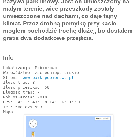
nazywa park linowy. Jest on umieszczony na
małym terenie, wiec przeszkody zostały
umieszczone nad dachami, co daje fajny
klimat. Przez drobną pomyłkę przy kasie,
mogłem pochodzić trochę dłużej, bo dostałem
gratis dwa dodatkowe przejścia.
Info
Lokalizacja: Pobierowo

Województwo: zachodniopomorskie

Strona: 
www.park-pobierowo.pl
Ilość tras: 3

Ilość przeszkód: 58

Długość tras: -

Rok otwarcia: 2010

GPS: 54° 3' 43'' N 14° 56' 1'' E

Tel: 668 825 593
