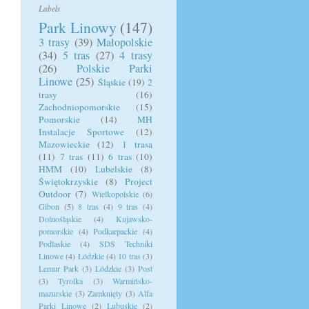
Labels
Park Linowy
(147)
3 trasy
(39)
Małopolskie
(34)
5 tras
(27)
4 trasy
(26)
Polskie Parki
Linowe
(25)
Śląskie
(19)
2
trasy
(16)
Zachodniopomorskie
(15)
Pomorskie
(14)
MH
Instalacje Sportowe
(12)
Mazowieckie
(12)
1 trasa
(11)
7 tras
(11)
6 tras
(10)
HMM
(10)
Lubelskie
(8)
Świętokrzyskie
(8)
Project
Outdoor
(7)
Wielkopolskie
(6)
Gibon
(5)
8 tras
(4)
9 tras
(4)
Dolnośląskie
(4)
Kujawsko-
pomorskie
(4)
Podkarpackie
(4)
Podlaskie
(4)
SDS Techniki
Linowe
(4)
Łódzkie
(4)
10 tras
(3)
Lemur Park
(3)
Lódzkie
(3)
Post
(3)
Tyrolka
(3)
Warmińsko-
mazurskie
(3)
Zamknięty
(3)
Alfa
Parki Linowe
(2)
Lubuskie
(2)