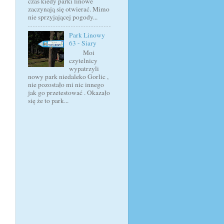
czas kiedy parki linowe
zaczynają się otwierać. Mimo
nie sprzyjającej pogody...
Park Linowy
63 - Siary
Moi
czytelnicy
wypatrzyli
nowy park niedaleko Gorlic ,
nie pozostało mi nic innego
jak go przetestować . Okazało
się że to park...