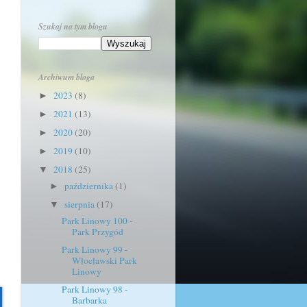
Szukaj na tym blogu
Archiwum bloga
2023
(8)
►
2021
(13)
►
2020
(20)
►
2019
(10)
►
2018
(25)
▼
października
(1)
►
sierpnia
(17)
▼
Park Linowy 100 -
Park Przygód
Park Linowy 99 -
Włocławski Park
Linowy
Park Linowy 98 -
Barbarka