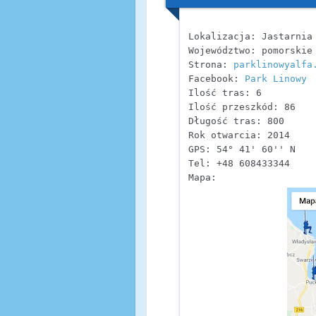
Lokalizacja: Jastarnia

Województwo: pomorskie

Strona: 
parklinowyalfa
Facebook: 
Park Linowy
Ilość tras: 6

Ilość przeszkód: 86

Długość tras: 800

Rok otwarcia: 2014

GPS: 54° 41' 60'' N    
Tel: +48 608433344 

Mapa: 