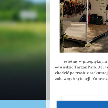
Jesteśmy w przepięknym kur
odwiedzić TarzanPark (teraz
chodzić po trasie z asekurac
zabawnych sytuacji. Zaprasza