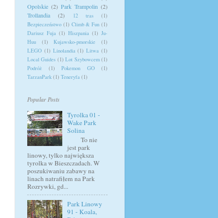
Opolskie
(2)
Park Trampolin
(2)
Trollandia
(2)
12 tras
(1)
Bezpieczeństwo
(1)
Climb & Fun
(1)
Dariusz Fuja
(1)
Hiszpania
(1)
Ju-
Huu
(1)
Kujawsko-pmorskie
(1)
LEGO
(1)
Linolandia
(1)
Litwa
(1)
Local Guides
(1)
Lot Szybowcem
(1)
Podróż
(1)
Pokemon GO
(1)
TarzanPark
(1)
Teneryfa
(1)
Popular Posts
Tyrolka 01 -
Wake Park
Solina
To nie
jest park
linowy, tylko największa
tyrolka w Bieszczadach. W
poszukiwaniu zabawy na
linach natrafiłem na Park
Rozrywki, gd...
Park Linowy
91 - Koala,