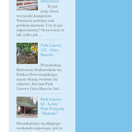
Dźwirzyno
To już
piąty dzień
wycieczki kamperem.
Nareszcie jesteśmy nad
polskim morzem. Czy tu już
odpoczniemy? Oczywiście że
tak, tylko jak ...
Park Linowy
122 - Góra
Harców
Przechodząc
Bulwarem Nadmorskim im.
Feliksa Nowowiejskiego,
macie okazję świetnie się
zabawić. Jest tam Park
Linowy Góra Harców, któ...
Park Linowy
62 - Leśny
Park Przygody
"Skalisko"
Doczekaliśmy się długiego
weekendu majowego, jest to