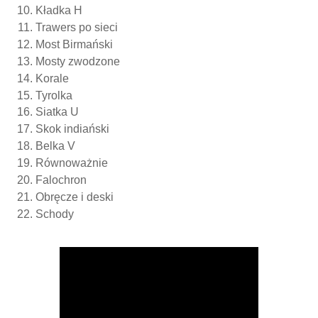
Kładka H
Trawers po sieci
Most Birmański
Mosty zwodzone
Korale
Tyrolka
Siatka U
Skok indiański
Belka V
Równoważnie
Falochron
Obręcze i deski
Schody