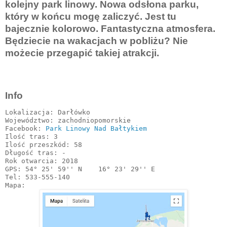
kolejny park linowy. Nowa odsłona parku,
który w końcu mogę zaliczyć. Jest tu
bajecznie kolorowo. Fantastyczna atmosfera.
Będziecie na wakacjach w pobliżu? Nie
możecie przegapić takiej atrakcji.
Info
Lokalizacja: Darłówko

Województwo: zachodniopomorskie

Facebook: 
Park Linowy Nad Bałtykiem
Ilość tras: 3

Ilość przeszkód: 58

Długość tras: -

Rok otwarcia: 2018

GPS: 54° 25' 59'' N    16° 23' 29'' E

Tel: 533-555-140

Mapa: 