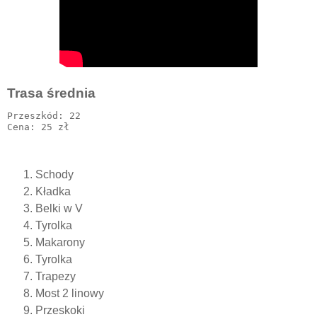
Trasa średnia
Przeszkód: 22

Schody
Kładka
Belki w V
Tyrolka
Makarony
Tyrolka
Trapezy
Most 2 linowy
Przeskoki