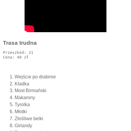
Trasa trudna
Przeszkód: 21

Wejście po drabinie
Kładka
Most Birmański
Makarony
Tyrolka
Młotki
Złośliwe belki
Girlandy