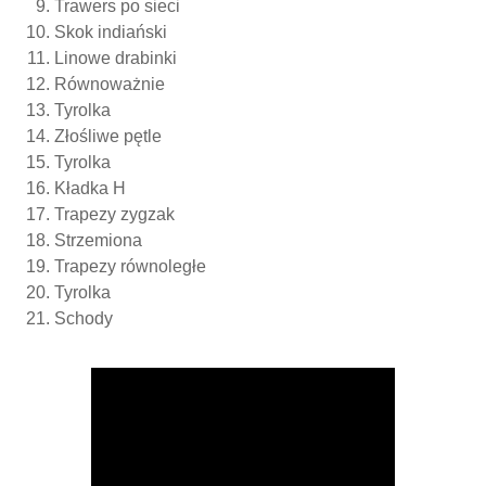
Trawers po sieci
Skok indiański
Linowe drabinki
Równoważnie
Tyrolka
Złośliwe pętle
Tyrolka
Kładka H
Trapezy zygzak
Strzemiona
Trapezy równoległe
Tyrolka
Schody