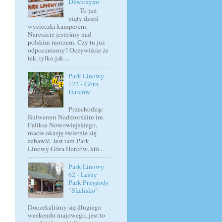
Dźwirzyno
To już
piąty dzień
wycieczki kamperem.
Nareszcie jesteśmy nad
polskim morzem. Czy tu już
odpoczniemy? Oczywiście że
tak, tylko jak ...
Park Linowy
122 - Góra
Harców
Przechodząc
Bulwarem Nadmorskim im.
Feliksa Nowowiejskiego,
macie okazję świetnie się
zabawić. Jest tam Park
Linowy Góra Harców, któ...
Park Linowy
62 - Leśny
Park Przygody
"Skalisko"
Doczekaliśmy się długiego
weekendu majowego, jest to