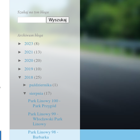
Szukaj na tym blogu
Archiwum bloga
2023
(8)
►
2021
(13)
►
2020
(20)
►
2019
(10)
►
2018
(25)
▼
października
(1)
►
p
sierpnia
(17)
▼
Park Linowy 100 -
Park Przygód
Park Linowy 99 -
Włocławski Park
Linowy
Park Linowy 98 -
Barbarka