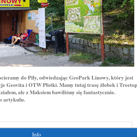
ieramy do Piły, odwiedzając GeoPark Linowy, który jest
cje Geovita i OTW Płotki. Mamy tutaj trasę żłobek i Treeto
działem, ale z Maksiem bawiliśmy się fantastycznie.
o artykułu.
Info