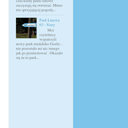
czas kiedy parki linowe
zaczynają się otwierać. Mimo
nie sprzyjającej pogody...
Park Linowy
63 - Siary
Moi
czytelnicy
wypatrzyli
nowy park niedaleko Gorlic ,
nie pozostało mi nic innego
jak go przetestować . Okazało
się że to park...