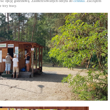
brać opcję godzinową. Zainteresowanych odsyła do
cennika
. Zacząłem
e trzy trasy.