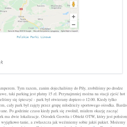
Polskie Parki Linowe
zł
perem. Tym razem, zanim dojechaliśmy do Piły, zrobiliśmy po drodze
awe, taki parking jest płatny 15 zł. Przynajmniej można na stacji zjeść hot
ieliśmy się śpieszyć - park był otwierany dopiero o 12:00. Kiedy tylko
łem, cały park był zajęty przez grupę młodzieży sportowego ośrodka. Bardz
owane. Po godzinie czasu kiedy park się zwolnił, miałem okazję zacząć
rk ma dwie lokalizacje. Ośrodek Geovita i Obiekt OTW, który jest położon
są wyjątkowo tanie, a zwłaszcza jak weźmiemy sobie jakiś pakiet. Możemy