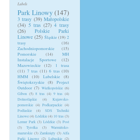
Labels
Park Linowy
(147)
3 trasy
(39)
Małopolskie
(34)
5 tras
(27)
4 trasy
(26)
Polskie Parki
Linowe
(25)
Śląskie
(19)
2
trasy
(16)
Zachodniopomorskie
(15)
Pomorskie
(14)
MH
Instalacje Sportowe
(12)
Mazowieckie
(12)
1 trasa
(11)
7 tras
(11)
6 tras
(10)
HMM
(10)
Lubelskie
(8)
Świętokrzyskie
(8)
Project
Outdoor
(7)
Wielkopolskie
(6)
Gibon
(5)
8 tras
(4)
9 tras
(4)
Dolnośląskie
(4)
Kujawsko-
pomorskie
(4)
Podkarpackie
(4)
Podlaskie
(4)
SDS Techniki
Linowe
(4)
Łódzkie
(4)
10 tras
(3)
Lemur Park
(3)
Lódzkie
(3)
Post
(3)
Tyrolka
(3)
Warmińsko-
mazurskie
(3)
Zamknięty
(3)
Alfa
Parki Linowe
(2)
Lubuskie
(2)