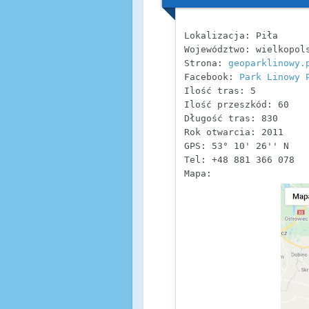
Lokalizacja: Piła

Województwo: wielkopols
Strona: 
geoparklinowy.
Facebook: 
Park Linowy 
Ilość tras: 5

Ilość przeszkód: 60

Długość tras: 830

Rok otwarcia: 2011

GPS: 53° 10' 26'' N    
Tel: +48 881 366 078

Mapa: 