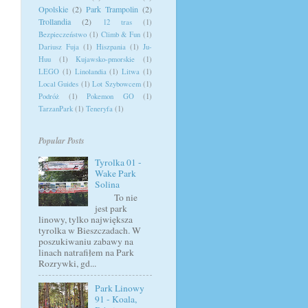
Opolskie
(2)
Park Trampolin
(2)
Trollandia
(2)
12 tras
(1)
Bezpieczeństwo
(1)
Climb & Fun
(1)
Dariusz Fuja
(1)
Hiszpania
(1)
Ju-
Huu
(1)
Kujawsko-pmorskie
(1)
LEGO
(1)
Linolandia
(1)
Litwa
(1)
Local Guides
(1)
Lot Szybowcem
(1)
Podróż
(1)
Pokemon GO
(1)
TarzanPark
(1)
Teneryfa
(1)
Popular Posts
Tyrolka 01 -
Wake Park
Solina
To nie
jest park
linowy, tylko największa
tyrolka w Bieszczadach. W
poszukiwaniu zabawy na
linach natrafiłem na Park
Rozrywki, gd...
Park Linowy
91 - Koala,