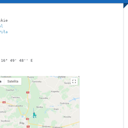
kie

pl
Piła
16° 49' 48'' E
