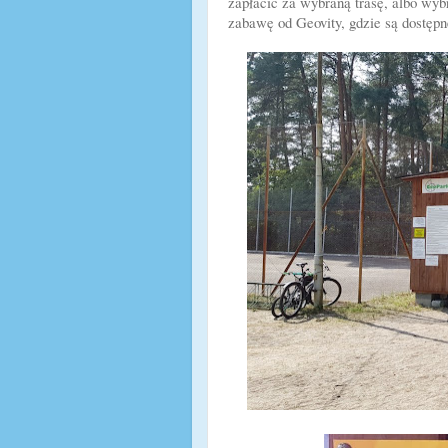
zapłacić za wybraną trasę, albo wy
zabawę od Geovity, gdzie są dostępn