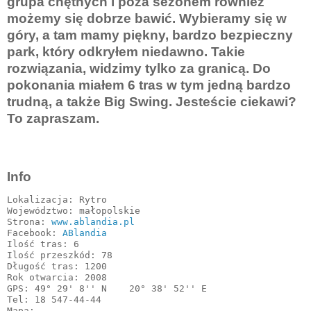
grupa chętnych i poza sezonem również
możemy się dobrze bawić. Wybieramy się w
góry, a tam mamy piękny, bardzo bezpieczny
park, który odkryłem niedawno. Takie
rozwiązania, widzimy tylko za granicą. Do
pokonania miałem 6 tras w tym jedną bardzo
trudną, a także Big Swing. Jesteście ciekawi?
To zapraszam.
Info
Lokalizacja: Rytro

Województwo: małopolskie

Strona: 
www.ablandia.pl
Facebook: 
ABlandia
Ilość tras: 6

Ilość przeszkód: 78

Długość tras: 1200

Rok otwarcia: 2008

GPS: 49° 29' 8'' N    20° 38' 52'' E

Tel: 18 547-44-44

Mapa: 