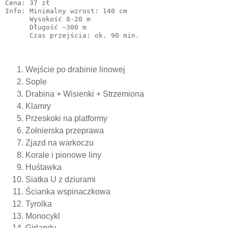
Cena: 37 zł

Info: Minimalny wzrost: 140 cm

      Wysokość 8-20 m

      Długość ~300 m

      Czas przejścia: ok. 90 min.
Wejście po drabinie linowej
Sople
Drabina + Wisienki + Strzemiona
Klamry
Przeskoki na platformy
Żołnierska przeprawa
Zjazd na warkoczu
Korale i pionowe liny
Huśtawka
Siatka U z dziurami
Ścianka wspinaczkowa
Tyrolka
Monocykl
Girlandy