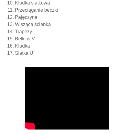
Kładka siatkowa
Przeciąganie beczki
Pajęczyna
Wisząca ścianka
Trapezy
Belki w V
Kładka
Siatka U