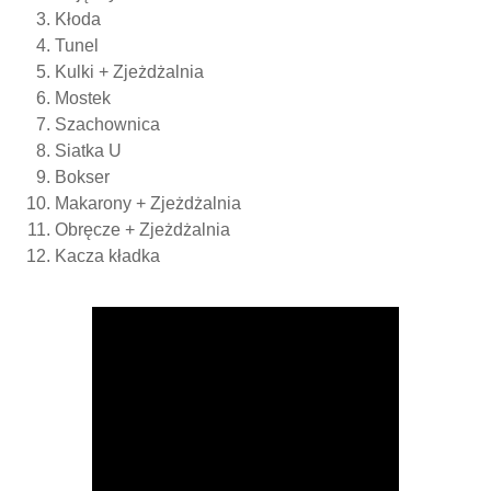
Kłoda
Tunel
Kulki + Zjeżdżalnia
Mostek
Szachownica
Siatka U
Bokser
Makarony + Zjeżdżalnia
Obręcze + Zjeżdżalnia
Kacza kładka