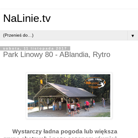
NaLinie.tv
▼
sobota, 11 listopada 2017
Park Linowy 80 - ABlandia, Rytro
Wystarczy ładna pogoda lub większa