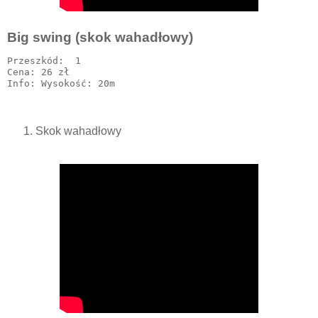
Big swing (skok wahadłowy)
Przeszkód:  1

Cena: 26 zł

Skok wahadłowy