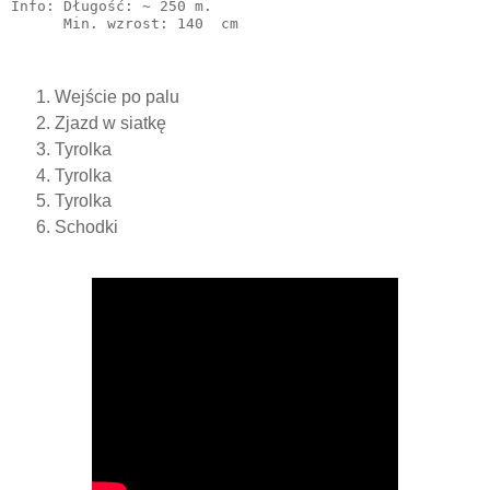
Info: Długość: ~ 250 m.

Wejście po palu
Zjazd w siatkę
Tyrolka
Tyrolka
Tyrolka
Schodki