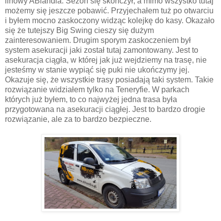
linowy ABlandia. Sezon się skończył, a mimo wszystko tutaj
możemy się jeszcze pobawić. Przyjechałem tuż po otwarciu
i byłem mocno zaskoczony widząc kolejkę do kasy. Okazało
się że tutejszy Big Swing cieszy się dużym
zainteresowaniem. Drugim sporym zaskoczeniem był
system asekuracji jaki został tutaj zamontowany. Jest to
asekuracja ciągła, w której jak już wejdziemy na trasę, nie
jesteśmy w stanie wypiąć się puki nie ukończymy jej.
Okazuje się, że wszystkie trasy posiadają taki system. Takie
rozwiązanie widziałem tylko na Teneryfie. W parkach
których już byłem, to co najwyżej jedna trasa była
przygotowana na asekuracji ciągłej. Jest to bardzo drogie
rozwiązanie, ale za to bardzo bezpieczne.