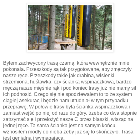
Byłem zachwycony trasą czarną, która wewnętrznie mnie
pokonała. Przeszkody są tak przygotowane, aby zmęczyły
nasze ręce. Przeszkody takie jak drabina, wisienki,
strzemiona, huśtawka, czy ścianka wspinaczkowa, bardzo
męczą nasze mięśnie rąk i pod koniec trasy już nie mamy sił
ich podnosić. Czego się nie spodziewałem to to że system
ciągłej asekuracji będzie nam utrudniał w tym przypadku
przeprawę. W połowie trasy była ścianka wspinaczkowa i
zamiast wejść po niej od razu do góry, trzeba co dwa stopnie
zatrzymać się i przełożyć nasze C przez blaszki, wisząc na
jednej ręce. Ta sama ścianka jest na samym końcu,
wznosiłem modły do nieba żeby już się to skończyło. Trasa
jest genialna i wymagająca.