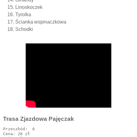
Linoskoczek
Tyrolka
Ścianka wspinaczkowa
Schodki
Trasa Zjazdowa Pajęczak
Przeszkód:  6

Cena: 26 zł
