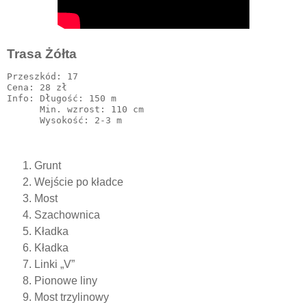
Trasa Żółta
Przeszkód: 17

Cena: 28 zł

Info: Długość: 150 m

      Min. wzrost: 110 cm

Grunt
Wejście po kładce
Most
Szachownica
Kładka
Kładka
Linki „V”
Pionowe liny
Most trzylinowy