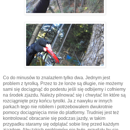
Co do minusów to znalazłem tylko dwa. Jednym jest
problem z tyrolką. Przez to że lonże są długie, nie możemy
sami się dociągnąć do podestu jeśli się odbijemy i cofniemy
na środek zjazdu. Należy pilnować się i chwytać lin które są
rozciągnięte przy końcu tyrolki. Ja z nawyku w innych
parkach tego nie robiłem i potrzebowałem dwukrotnie
pomocy dociągnięcia mnie do platformy. Trudniej jest też
kontrolować obracanie się podczas jazdy, w takim
przypadku staramy się odplątać sobie linę przed każdym
zjazdem. Aby takich problemów nie było, przydały by się