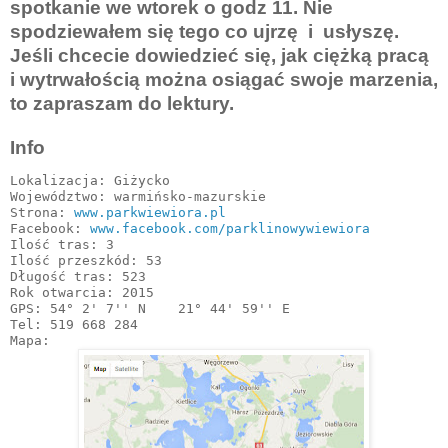
spotkanie we wtorek o godz 11. Nie
spodziewałem się tego co ujrzę i usłyszę.
Jeśli chcecie dowiedzieć się, jak ciężką pracą
i wytrwałością można osiągać swoje marzenia,
to zapraszam do lektury.
Info
Lokalizacja: Giżycko

Województwo: warmińsko-mazurskie

Strona: 
www.parkwiewiora.pl
Facebook: 
www.facebook.com/parklinowywiewiora
Ilość tras: 3

Ilość przeszkód: 53

Długość tras: 523

Rok otwarcia: 2015

GPS: 54° 2' 7'' N    21° 44' 59'' E

Tel: 519 668 284
