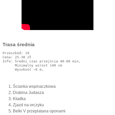
Trasa średnia
Przeszkód: 19

Cena: 25-30 zł 

Info: Średni czas przejścia 40-60 min,

      Minimalny wzrost 140 cm

Ścianka wspinaczkowa
Drabina Judasza
Kładka
Zjazd na orczyku
Belki V przeplatana oponami