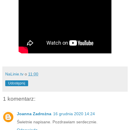
NaLinie.tv
o
11:00
Udostępnij
1 komentarz:
Joanna Zadrożna
16 grudnia 2020 14:24
Świetnie napisane. Pozdrawiam serdecznie.