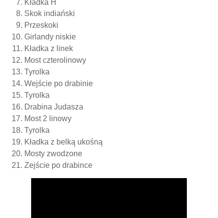
Kładka H
Skok indiański
Przeskoki
Girlandy niskie
Kładka z linek
Most czterolinowy
Tyrolka
Wejście po drabinie
Tyrolka
Drabina Judasza
Most 2 linowy
Tyrolka
Kładka z belką ukośną
Mosty zwodzone
Zejście po drabince