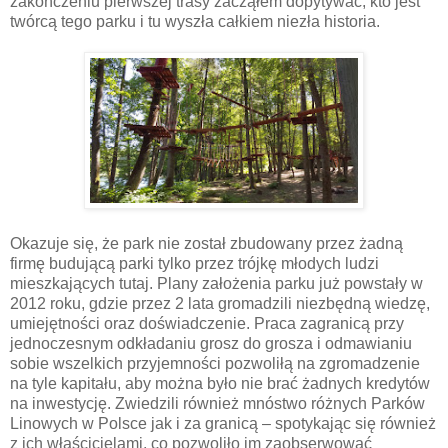
zakończeniu pierwszej trasy zacząłem dopytywać, kto jest
twórcą tego parku i tu wyszła całkiem niezła historia.
Okazuje się, że park nie został zbudowany przez żadną
firmę budującą parki tylko przez trójkę młodych ludzi
mieszkających tutaj. Plany założenia parku już powstały w
2012 roku, gdzie przez 2 lata gromadzili niezbędną wiedzę,
umiejętności oraz doświadczenie. Praca zagranicą przy
jednoczesnym odkładaniu grosz do grosza i odmawianiu
sobie wszelkich przyjemności pozwoliłą na zgromadzenie
na tyle kapitału, aby można było nie brać żadnych kredytów
na inwestycję. Zwiedzili również mnóstwo różnych Parków
Linowych w Polsce jak i za granicą – spotykając się również
z ich właścicielami, co pozwoliło im zaobserwować