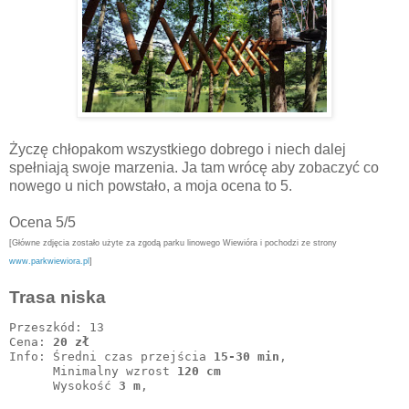
Życzę chłopakom wszystkiego dobrego i niech dalej
spełniają swoje marzenia. Ja tam wrócę aby zobaczyć co
nowego u nich powstało, a moja ocena to 5.
Ocena 5/5
[Główne zdjęcia zostało użyte za zgodą parku linowego Wiewióra i pochodzi ze strony
www.parkwiewiora.pl
]
Trasa niska
Przeszkód: 13

Cena: 
20 zł
Info: Średni czas przejścia 
15-30 min
,

      Minimalny wzrost 
120 cm
      Wysokość 
3 m