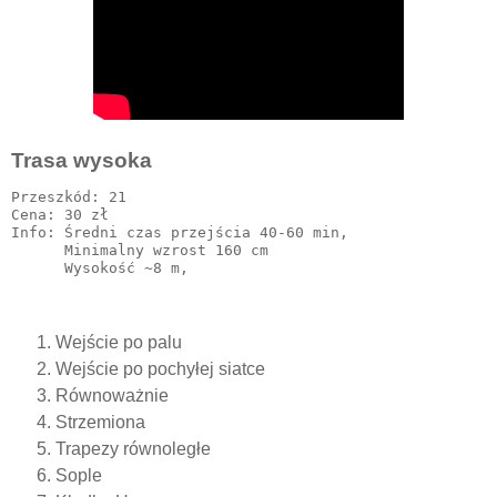
Trasa wysoka
Przeszkód: 21

Cena: 30 zł 

Info: Średni czas przejścia 40-60 min,

      Minimalny wzrost 160 cm

Wejście po palu
Wejście po pochyłej siatce
Równoważnie
Strzemiona
Trapezy równoległe
Sople