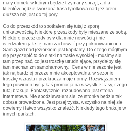
mały domek, w którym będzie trzymany sprzęt, a dla
klientów będzie tworzona trasa tyrolkowa nad jeziorem
dłuższa niż jest do tej pory.
Co do przeszkód to spotkałem się tutaj z sporą
unikatowością. Niektóre przeszkody były mieszane ze sobą.
Niektóre przeszkody były dla mnie nowością i nie
wiedziałem jak się mam zachować przy pokonywaniu ich.
Sam zjazd nad jeziorkiem jest kapitalny. Do czego mógłbym
się przyczepić to do siatki na trasie wysokiej - musimy się
tam przepinać, co jest troszkę utrudniające, przydałby się
tam mechanizm samohamowny. Cena w nie sezonie jest
jak najbardziej przeze mnie akceptowalna, w sezonie
troszkę wzrasta i przekracza moje normy. Rozwiązaniem
tego powinien być jakaś promocja na wszystkie trasy, czego
tutaj brakuje. Fantastycznie rozbudowana jest strona
internetowa. Nie spodziewałem się, że stronka będzie tak
dobrze prowadzona. Jest przejrzysta, wszystko na niej się
dowiemy i łatwo wszystko znaleźć. Niekiedy tego brakuje w
innych parkach.