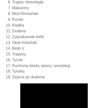
Trapez równoległy
Makarony
Most Birmański
Korale
Kładka
Drabina
Zygzakowate belki
Skok Indiański
Belki V
Trapezy
Tyczki
Ruchoma kłoda, opony i prostokąt
Tyrolka
Zejście po drabinie