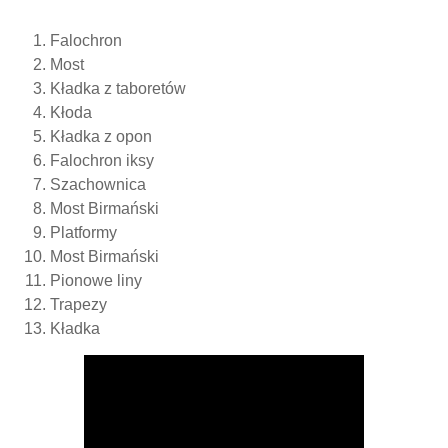
Falochron
Most
Kładka z taboretów
Kłoda
Kładka z opon
Falochron iksy
Szachownica
Most Birmański
Platformy
Most Birmański
Pionowe liny
Trapezy
Kładka