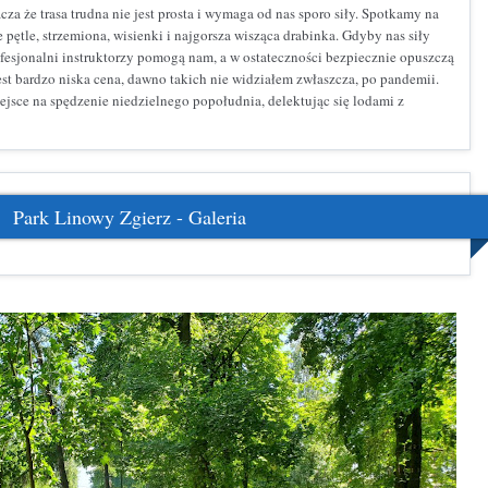
cza że trasa trudna nie jest prosta i wymaga od nas sporo siły. Spotkamy na
e pętle, strzemiona, wisienki i najgorsza wisząca drabinka. Gdyby nas siły
ofesjonalni instruktorzy pomogą nam, a w ostateczności bezpiecznie opuszczą
st bardzo niska cena, dawno takich nie widziałem zwłaszcza, po pandemii.
jsce na spędzenie niedzielnego popołudnia, delektując się lodami z
Park Linowy Zgierz - Galeria