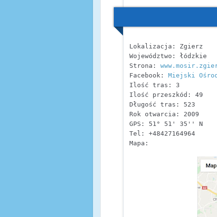
Lokalizacja: Zgierz

Województwo: łódzkie

Strona: 
www.mosir.zgie
Facebook: 
Miejski Ośro
Ilość tras: 3

Ilość przeszkód: 49

Długość tras: 523

Rok otwarcia: 2009

GPS: 51° 51' 35'' N    
Tel: +48427164964

Mapa: 