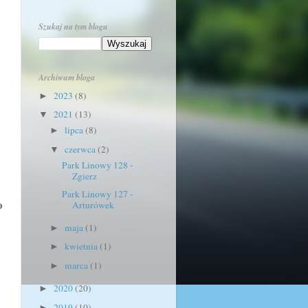
Szukaj na tym blogu
Archiwum bloga
2023
(8)
►
2021
(13)
▼
lipca
(8)
►
czerwca
(2)
▼
Park Linowy 128 -
Zgierz
Park Linowy 127 -
o
Arturówek
maja
(1)
►
kwietnia
(1)
►
marca
(1)
►
2020
(20)
►
2019
(10)
►