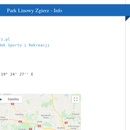
Park Linowy Zgierz - Info
rz.pl
dek Sportu i Rekreacji
19° 24' 27'' E
