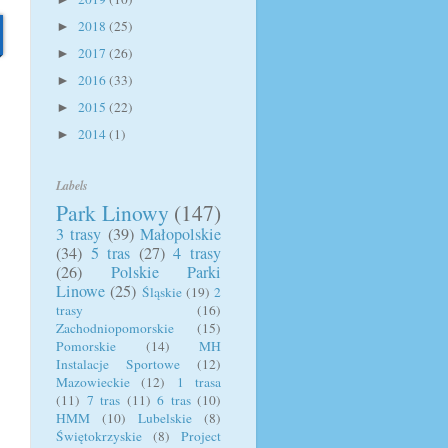
2018
(25)
►
2017
(26)
►
2016
(33)
►
2015
(22)
►
2014
(1)
►
Labels
Park Linowy
(147)
3 trasy
(39)
Małopolskie
(34)
5 tras
(27)
4 trasy
(26)
Polskie Parki
Linowe
(25)
Śląskie
(19)
2
trasy
(16)
Zachodniopomorskie
(15)
Pomorskie
(14)
MH
Instalacje Sportowe
(12)
Mazowieckie
(12)
1 trasa
(11)
7 tras
(11)
6 tras
(10)
HMM
(10)
Lubelskie
(8)
Świętokrzyskie
(8)
Project