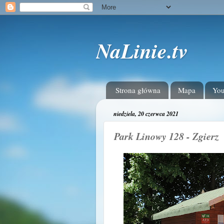
NaLinie.tv
Strona główna
Mapa
Yo
niedziela, 20 czerwca 2021
Park Linowy 128 - Zgierz