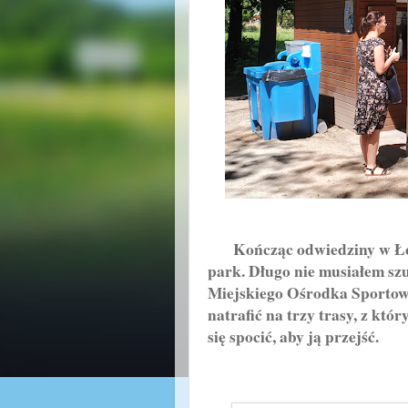
Kończąc odwiedziny w Łodzi,
park. Długo nie musiałem sz
Miejskiego Ośrodka Sportow
natrafić na trzy trasy, z kt
się spocić, aby ją przejść.