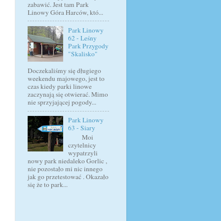
zabawić. Jest tam Park
Linowy Góra Harców, któ...
Park Linowy
62 - Leśny
Park Przygody
"Skalisko"
Doczekaliśmy się długiego
weekendu majowego, jest to
czas kiedy parki linowe
zaczynają się otwierać. Mimo
nie sprzyjającej pogody...
Park Linowy
63 - Siary
Moi
czytelnicy
wypatrzyli
nowy park niedaleko Gorlic ,
nie pozostało mi nic innego
jak go przetestować . Okazało
się że to park...