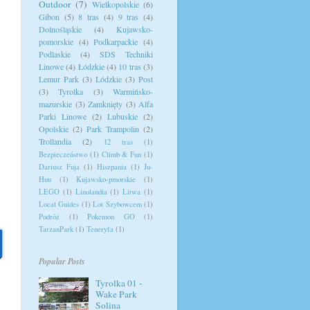
Outdoor
(7)
Wielkopolskie
(6)
Gibon
(5)
8 tras
(4)
9 tras
(4)
Dolnośląskie
(4)
Kujawsko-
pomorskie
(4)
Podkarpackie
(4)
Podlaskie
(4)
SDS Techniki
Linowe
(4)
Łódzkie
(4)
10 tras
(3)
Lemur Park
(3)
Lódzkie
(3)
Post
(3)
Tyrolka
(3)
Warmińsko-
mazurskie
(3)
Zamknięty
(3)
Alfa
Parki Linowe
(2)
Lubuskie
(2)
Opolskie
(2)
Park Trampolin
(2)
Trollandia
(2)
12 tras
(1)
Bezpieczeństwo
(1)
Climb & Fun
(1)
Dariusz Fuja
(1)
Hiszpania
(1)
Ju-
Huu
(1)
Kujawsko-pmorskie
(1)
LEGO
(1)
Linolandia
(1)
Litwa
(1)
Local Guides
(1)
Lot Szybowcem
(1)
Podróż
(1)
Pokemon GO
(1)
TarzanPark
(1)
Teneryfa
(1)
Popular Posts
Tyrolka 01 -
Wake Park
Solina