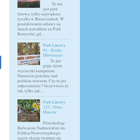
To nie
jest park
linowy, tylko największa
tyrolka w Bieszczadach. W
poszukiwaniu zabawy na
linach natrafiłem na Park
Rozrywki, gd...
Park Linowy
91 - Koala,
Dźwirzyno
To już
piąty dzień
wycieczki kamperem.
Nareszcie jesteśmy nad
polskim morzem. Czy tu już
odpoczniemy? Oczywiście że
tak, tylko jak ...
Park Linowy
122 - Góra
Harców
Przechodząc
Bulwarem Nadmorskim im.
Feliksa Nowowiejskiego,
macie okazję świetnie się