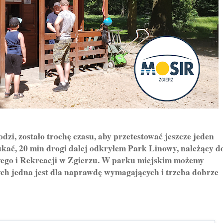
 zostało trochę czasu, aby przetestować jeszcze jeden
ukać, 20 min drogi dalej odkryłem Park Linowy, należący d
ego i Rekreacji w Zgierzu. W parku miejskim możemy
órych jedna jest dla naprawdę wymagających i trzeba dobrze