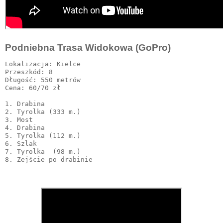
Podniebna Trasa Widokowa (GoPro)
Lokalizacja: Kielce

Przeszkód: 8

Długość: 550 metrów

Cena: 60/70 zł

1. Drabina

2. Tyrolka (333 m.)

3. Most

4. Drabina

5. Tyrolka (112 m.)

6. Szlak

7. Tyrolka  (98 m.)

8. Zejście po drabinie 
