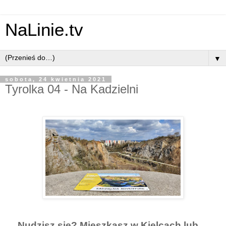
NaLinie.tv
▼
sobota, 24 kwietnia 2021
Tyrolka 04 - Na Kadzielni
Nudzisz się? Mieszkasz w Kielcach lub