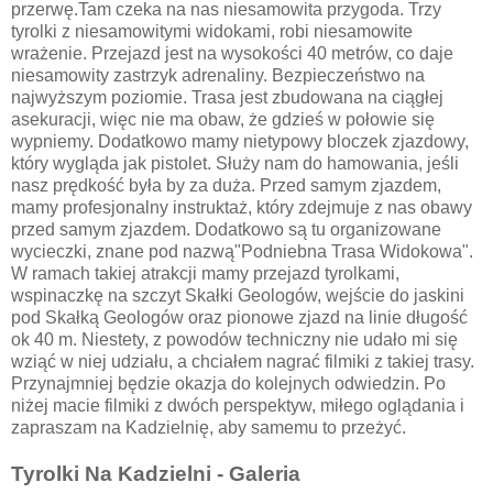
przerwę.Tam czeka na nas niesamowita przygoda. Trzy
tyrolki z niesamowitymi widokami, robi niesamowite
wrażenie. Przejazd jest na wysokości 40 metrów, co daje
niesamowity zastrzyk adrenaliny. Bezpieczeństwo na
najwyższym poziomie. Trasa jest zbudowana na ciągłej
asekuracji, więc nie ma obaw, że gdzieś w połowie się
wypniemy. Dodatkowo mamy nietypowy bloczek zjazdowy,
który wygląda jak pistolet. Służy nam do hamowania, jeśli
nasz prędkość była by za duża. Przed samym zjazdem,
mamy profesjonalny instruktaż, który zdejmuje z nas obawy
przed samym zjazdem. Dodatkowo są tu organizowane
wycieczki, znane pod nazwą"Podniebna Trasa Widokowa".
W ramach takiej atrakcji mamy przejazd tyrolkami,
wspinaczkę na szczyt Skałki Geologów, wejście do jaskini
pod Skałką Geologów oraz pionowe zjazd na linie długość
ok 40 m. Niestety, z powodów techniczny nie udało mi się
wziąć w niej udziału, a chciałem nagrać filmiki z takiej trasy.
Przynajmniej będzie okazja do kolejnych odwiedzin. Po
niżej macie filmiki z dwóch perspektyw, miłego oglądania i
zapraszam na Kadzielnię, aby samemu to przeżyć.
Tyrolki Na Kadzielni - Galeria