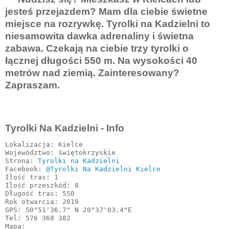
jesteś przejazdem? Mam dla ciebie świetne
miejsce na rozrywkę. Tyrolki na Kadzielni to
niesamowita dawka adrenaliny i świetna
zabawa. Czekają na ciebie trzy tyrolki o
łącznej długości 550 m. Na wysokości 40
metrów nad ziemią. Zainteresowany?
Zapraszam.
Tyrolki Na Kadzielni - Info
Lokalizacja: Kielce

Województwo: świętokrzyskie

Strona: 
Tyrolki na Kadzielni
Facebook: 
@Tyrolki Na Kadzielni Kielce
Ilość tras: 1

Ilość przeszkód: 8

Długość tras: 550

Rok otwarcia: 2019

GPS: 50°51'36.7" N 20°37'03.4"E

Tel: 
576 368 382
Mapa: 