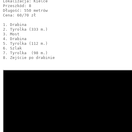
Lokalizacja: Kielce

Przeszkód: 8

Długość: 550 metrów

Cena: 60/70 zł

1. Drabina

2. Tyrolka (333 m.)

3. Most

4. Drabina

5. Tyrolka (112 m.)

6. Szlak

7. Tyrolka  (98 m.)
